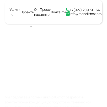
Услуги
О
Пресс-
+7(927) 209-20-64
Проекты
Контакты
info@monolithex.pro
нас
центр
Город:
Воронеж
АРХИТЕКТУРНОЕ
СТРОИТЕЛЬНОЕ
ПРОЕКТИРОВАНИЕ
ОБЪЕКТОВ КАПИТАЛЬНОГО
СТРОИТЕЛЬСТВА
Мы предлагаем полный цикл работ от разработки
архитектурных концепций до подготовки технической