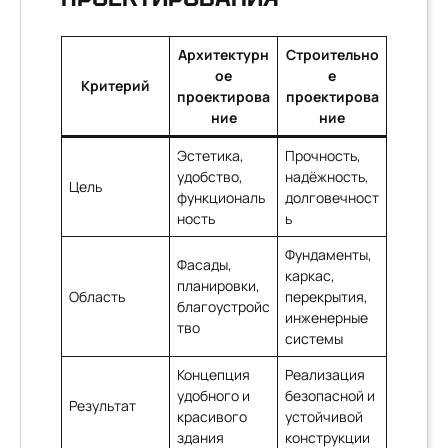
Архитектурн
Строительно
ое
е
Критерий
проектирова
проектирова
ние
ние
Эстетика,
Прочность,
удобство,
надёжность,
Цель
функциональ
долговечност
ность
ь
Фундаменты,
Фасады,
каркас,
планировки,
Область
перекрытия,
благоустройс
инженерные
тво
системы
Концепция
Реализация
удобного и
безопасной и
Результат
красивого
устойчивой
здания
конструкции