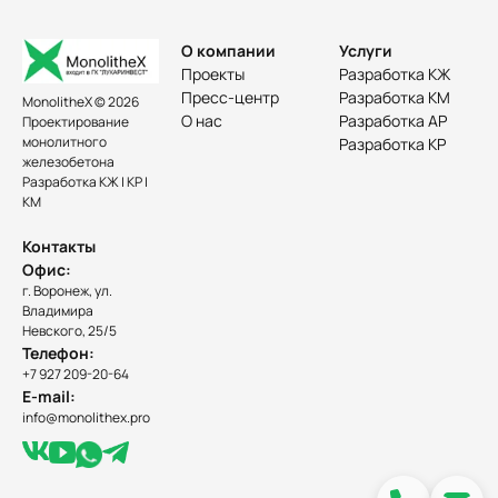
О компании
Услуги
Проекты
Разработка КЖ
Пресс-центр
Разработка КМ
MonolitheX © 2026
О нас
Разработка АР
Проектирование
монолитного
Разработка КР
железобетона
Разработка КЖ | КР |
КМ
Контакты
Офис:
г. Воронеж, ул.
Владимира
Невского, 25/5
Телефон:
+7 927 209-20-64
E-mail:
info@monolithex.pro