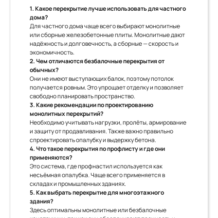
1. Какое перекрытие лучше использовать для частного
дома?
Для частного дома чаще всего выбирают монолитные
или сборные железобетонные плиты. Монолитные дают
надёжность и долговечность, а сборные — скорость и
экономичность.
2. Чем отличаются безбалочные перекрытия от
обычных?
Они не имеют выступающих балок, поэтому потолок
получается ровным. Это упрощает отделку и позволяет
свободно планировать пространство.
3. Какие рекомендации по проектированию
монолитных перекрытий?
Необходимо учитывать нагрузки, пролёты, армирование
и защиту от продавливания. Также важно правильно
спроектировать опалубку и выдержку бетона.
4. Что такое перекрытия по профлисту и где они
применяются?
Это система, где профнастил используется как
несъёмная опалубка. Чаще всего применяется в
складах и промышленных зданиях.
5. Как выбрать перекрытие для многоэтажного
здания?
Здесь оптимальны монолитные или безбалочные