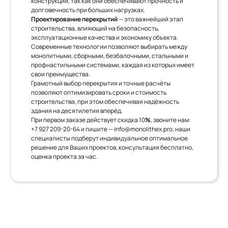
конструкции, так как они обеспечивают прочность и
долговечность при больших нагрузках.
Проектирование перекрытий
— это важнейший этап
строительства, влияющий на безопасность,
эксплуатационные качества и экономику объекта.
Современные технологии позволяют выбирать между
монолитными, сборными, безбалочными, стальными и
профнастильными системами, каждая из которых имеет
свои преимущества.
Грамотный выбор перекрытия и точные расчёты
позволяют оптимизировать сроки и стоимость
строительства, при этом обеспечивая надёжность
здания на десятилетия вперёд.
При первом заказе действует скидка 10
%
, звоните нам:
+7 927 209-20-64
и пишите —
info@monolithex.pro
, наши
специалисты подберут индивидуальное оптимальное
решение для Ваших проектов, консультация бесплатно,
оценка проекта за час.