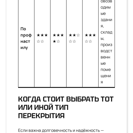
овозв
одим
ые
здани
я,
По
склад
проф
★★★
★★★
★★☆
★★★
ы,
наст
☆☆
★☆
☆☆
☆☆
произ
илу
водст
венн
ые
поме
щени
я
КОГДА СТОИТ ВЫБРАТЬ ТОТ
ИЛИ ИНОЙ ТИП
ПЕРЕКРЫТИЯ
Если важна долговечность и надёжность —