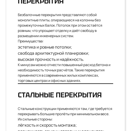
ПЕРЕКРЫТИЯ
Безбалочные перекрытия представляют собой
монолитные плиты, опирающиеся на колонны без
промежуточных балок. Потолок при этом остаётся
ровным, что упрощает отделку и даёт свободу в
размещении инженерных систем.
Преимущества:
эстетика и ровные потолки;
свобода архитектурной планировки;
высокая прочность и надёжность.
К минусам можно отнести повышенный расход бетона и
необходимость точных расчётов. Такие перекрытия
применяются в современных жилых комплексах,
торговых центрах и офисных зданиях.
СТАЛЬНЫЕ ПЕРЕКРЫТИЯ
Стальные конструкции применяются там, где требуется
перекрывать большие пролёты при минимальном весе.
Их сильные стороны:
лёгкость и скорость монтажа;