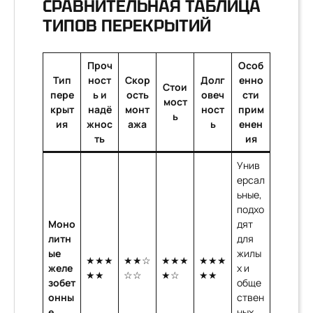
СРАВНИТЕЛЬНАЯ ТАБЛИЦА
ТИПОВ ПЕРЕКРЫТИЙ
Проч
Особ
Тип
ност
Скор
Долг
енно
Стои
пере
ь и
ость
овеч
сти
мост
крыт
надё
монт
ност
прим
ь
ия
жнос
ажа
ь
енен
ть
ия
Унив
ерсал
ьные,
подхо
Моно
дят
литн
для
ые
жилы
★★★
★★☆
★★★
★★★
желе
х и
★★
☆☆
★☆
★★
зобет
обще
онны
ствен
е
ных