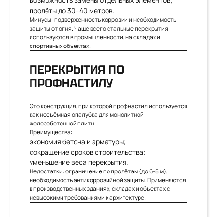
возможность замены отдельных элементов;
пролёты до 30–40 метров.
Минусы: подверженность коррозии и необходимость
защиты от огня. Чаще всего стальные перекрытия
используются в промышленности, на складах и
спортивных объектах.
ПЕРЕКРЫТИЯ ПО
ПРОФНАСТИЛУ
Это конструкция, при которой профнастил используется
как несъёмная опалубка для монолитной
железобетонной плиты.
Преимущества:
экономия бетона и арматуры;
сокращение сроков строительства;
уменьшение веса перекрытия.
Недостатки: ограничение по пролётам (до 6–8 м),
необходимость антикоррозийной защиты. Применяются
в производственных зданиях, складах и объектах с
невысокими требованиями к архитектуре.