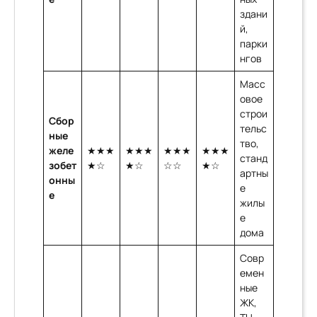
здани
й,
парки
нгов
Масс
овое
строи
Сбор
тельс
ные
тво,
желе
★★★
★★★
★★★
★★★
станд
зобет
★☆
★☆
☆☆
★☆
артны
онны
е
е
жилы
е
дома
Совр
емен
ные
ЖК,