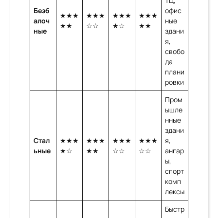
ТЦ,
Безб
офис
★★★
★★★
★★★
★★★
алоч
ные
★★
☆☆
★☆
★★
ные
здани
я,
свобо
да
плани
ровки
Пром
ышле
нные
здани
Стал
★★★
★★★
★★★
★★★
я,
ьные
★☆
★★
☆☆
☆☆
ангар
ы,
спорт
комп
лексы
Быстр