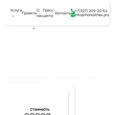
Услуги
О
Пресс-
+7(927) 209-20-64
Проекты
Контакты
info@monolithex.pro
нас
центр
Город:
Воронеж
ПРОЕКТИРОВАНИЕ
ПЕРЕКРЫТИЙ
Проектирование перекрытий: виды, нормы и ключевые
инженерные решения
Стоимость