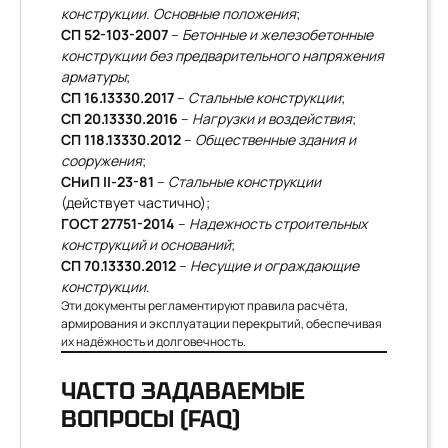
конструкции. Основные положения
;
СП 52-103-2007
–
Бетонные и железобетонные
конструкции без предварительного напряжения
арматуры
;
СП 16.13330.2017
–
Стальные конструкции
;
СП 20.13330.2016
–
Нагрузки и воздействия
;
СП 118.13330.2012
–
Общественные здания и
сооружения
;
СНиП II-23-81
–
Стальные конструкции
(действует частично);
ГОСТ 27751-2014
–
Надежность строительных
конструкций и оснований
;
СП 70.13330.2012
–
Несущие и ограждающие
конструкции
.
Эти документы регламентируют правила расчёта,
армирования и эксплуатации перекрытий, обеспечивая
их надёжность и долговечность.
ЧАСТО ЗАДАВАЕМЫЕ
ВОПРОСЫ (FAQ)