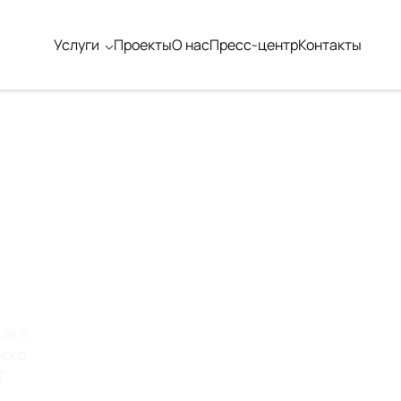
Услуги
Проекты
О нас
Пресс-центр
Контакты
Е
Х
Й
ак и
ного
Г.