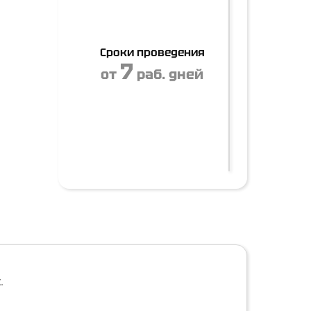
Сроки проведения
7
от
раб. дней
.