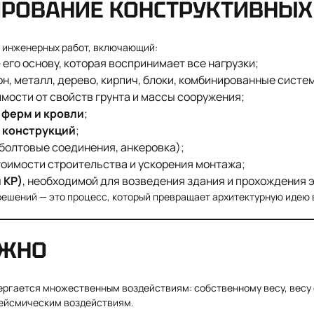
ИРОВАНИЕ КОНСТРУКТИВНЫ
 инженерных работ, включающий:
 его основу, которая воспринимает все нагрузки;
н, металл, дерево, кирпич, блоки, комбинированные систе
мости от свойств грунта и массы сооружения;
 ферм и кровли
;
и конструкций
;
 болтовые соединения, анкеровка);
оимости строительства и ускорения монтажа;
 КР)
, необходимой для возведения здания и прохождения 
ешений — это процесс, который превращает архитектурную идею в
АЖНО
ергается множественным воздействиям: собственному весу, весу
сейсмическим воздействиям.