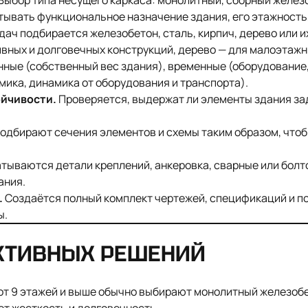
Выбор типа несущего каркаса: монолитный, сборный желез
тывать функциональное назначение здания, его этажность
дач подбирается железобетон, сталь, кирпич, дерево или 
ивных и долговечных конструкций, дерево — для малоэтажн
ые (собственный вес здания), временные (оборудование, 
смика, динамика от оборудования и транспорта).
ойчивости.
Проверяется, выдержат ли элементы здания зад
одбирают сечения элементов и схемы таким образом, что
тываются детали креплений, анкеровка, сварные или болто
ания.
.
Создаётся полный комплект чертежей, спецификаций и п
ы.
КТИВНЫХ РЕШЕНИЙ
от 9 этажей и выше обычно выбирают монолитный железоб