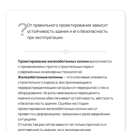
От правильного проектирования зависит
устойчивость здания и его безопасность
при эксплуатации.
Проектирование железобетонных колонн
выполняется
с применением строгих строительных норм и
современных инженерных технологий.
Железобетонные колонны
— это ключевые элементы
строительного каркаса, воспринимающие и
перераспределяющие нагрузки от перекрытий, стен и
оборудования. Их роль невозможно переоценить:
именно колонны обеспечивают устойчивость, жёсткость
и безопасность здания. Ошибки на стадии
проектирования железобетонных колонн могут
привести к деформациям, трещинам и даже аварийным
ситуациям.
От качества расчётов зависит не только прочность и
долговечность здания, но и экономическая