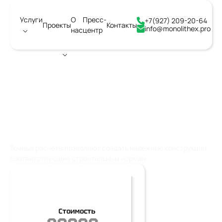
Услуги
О
Пресс-
+7(927) 209-20-64
Проекты
Контакты
info@monolithex.pro
нас
центр
Город:
Воронеж
ПРОЕКТИРОВАНИЕ
ЖЕЛЕЗОБЕТОННЫХ КОЛОНН
Точные расчёты позволяют создать надежные конструкции,
соответствующие строительным нормам.
Стоимость