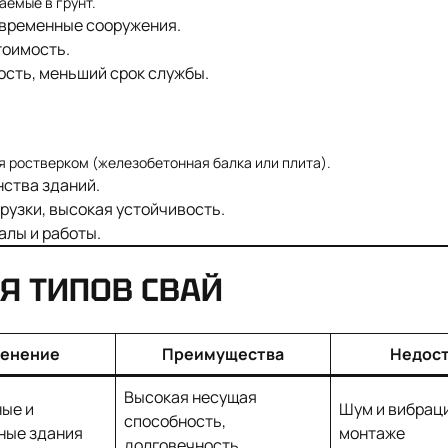
аемые в грунт.
 временные сооружения.
тоимость.
сть, меньший срок службы.
 ростверком (железобетонная балка или плита).
ства зданий.
узки, высокая устойчивость.
лы и работы.
Я ТИПОВ СВАЙ
енение
Преимущества
Недос
Высокая несущая
ые и
Шум и вибрац
способность,
ные здания
монтаже
долговечность