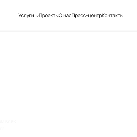
Услуги
Проекты
О нас
Пресс-центр
Контакты
Е
ом всех
та.