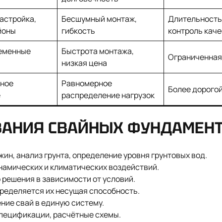
астройка,
Бесшумный монтаж,
Длительность 
йоны
гибкость
контроль кач
ременные
Быстрота монтажа,
Ограниченная
низкая цена
ное
Равномерное
Более дорогой
е
распределение нагрузок
ВАНИЯ СВАЙНЫХ ФУНДАМЕН
ин, анализ грунта, определение уровня грунтовых вод.
инамических и климатических воздействий.
решения в зависимости от условий.
ределяется их несущая способность.
ние свай в единую систему.
пецификации, расчётные схемы.