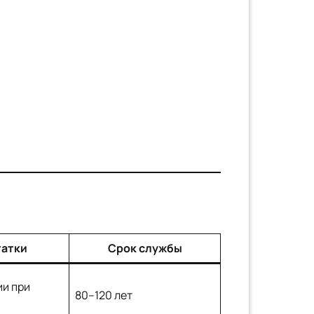
татки
Срок службы
ии при
80–120 лет