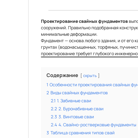
Проектирование свайных фундаментов
выпо
сооружений. Правильно подобранная конструк
минимальные деформации.
Фундамент — основа любого здания, и от его 
грунтах (водонасыщенных, торфяных, пучинис
проектирование требует глубокого инженерно
Содержание
скрыть
1
Особенности проектирования свайных фу
2
Виды свайных фундаментов
2.1
1. Забивные сваи
2.2
2. Буронабивные сваи
2.3
3. Винтовые сваи
2.4
4. Свайно-ростверковые фундаменты
3
Таблица сравнения типов свай