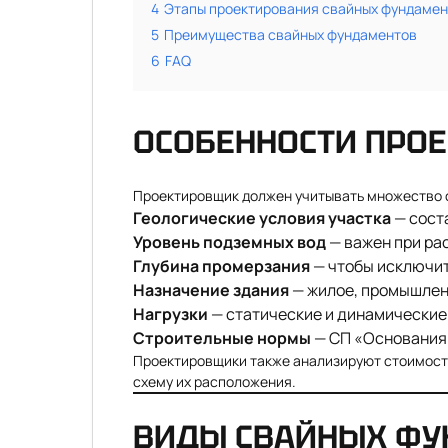
4
Этапы проектирования свайных фундамен
5
Преимущества свайных фундаментов
6
FAQ
ОСОБЕННОСТИ ПРО
Проектировщик должен учитывать множество 
Геологические условия участка
— соста
Уровень подземных вод
— важен при рас
Глубина промерзания
— чтобы исключит
Назначение здания
— жилое, промышлен
Нагрузки
— статические и динамические 
Строительные нормы
— СП «Основания 
Проектировщики также анализируют стоимость
схему их расположения.
ВИДЫ СВАЙНЫХ ФУ