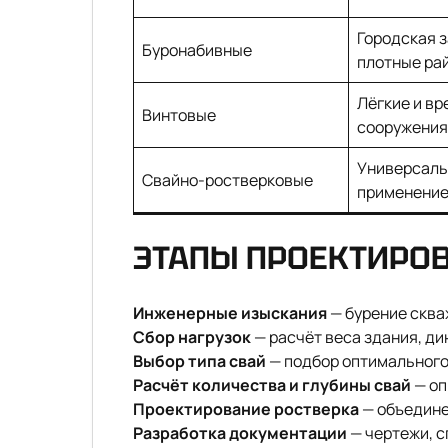
Городская з
Буронабивные
плотные ра
Лёгкие и в
Винтовые
сооружения
Универсаль
Свайно-ростверковые
применени
ЭТАПЫ ПРОЕКТИРО
Инженерные изыскания
— бурение скваж
Сбор нагрузок
— расчёт веса здания, д
Выбор типа свай
— подбор оптимального 
Расчёт количества и глубины свай
— оп
Проектирование ростверка
— объедине
Разработка документации
— чертежи, с