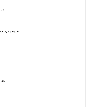
вий.
погружателя.
ок.