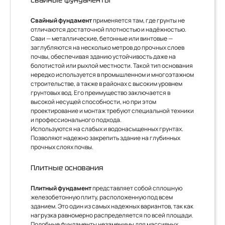
Свайные фундаменты
Свайный фундамент
применяется там, где грунты не
отличаются достаточной плотностью и надёжностью.
Сваи — металлические, бетонные или винтовые —
заглубляются на несколько метров до прочных слоев
почвы, обеспечивая зданию устойчивость даже на
болотистой или рыхлой местности. Такой тип основания
нередко используется в промышленном и многоэтажном
строительстве, а также в районах с высоким уровнем
грунтовых вод. Его преимущество заключается в
высокой несущей способности, но при этом
проектирование и монтаж требуют специальной техники
и профессионального подхода.
Используются на слабых и водонасыщенных грунтах.
Позволяют надежно закрепить здание на глубинных
прочных слоях почвы.
Плитные основания
Плитный фундамент
представляет собой сплошную
железобетонную плиту, расположенную под всем
зданием. Это один из самых надежных вариантов, так как
нагрузка равномерно распределяется по всей площади.
Подобные фундаменты незаменимы для массивных