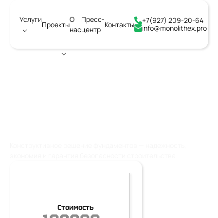
Услуги
О
Пресс-
+7(927) 209-20-64
Проекты
Контакты
info@monolithex.pro
нас
центр
Город:
Воронеж
КОНСТРУКТИВНЫЕ
РЕШЕНИЯ ФУНДАМЕНТОВ
Конструктивное решение фундаментов — надежность,
экономия и гарантия безопасности строительства
Стоимость