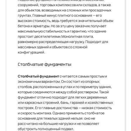
сооружений, торговых комплексов или складов, а также
для объектов, возводимых на сложных или просадочных
грунтах. Главный минус плитного основания — его
высокая стоимость, ведь требуется значительный объем
бетона и арматуры. Но за эту цену заказчик получает
максимальную стабильность и гарантию, что здание
простоит десятилетиями.Монолитная плита,
равномерно распределяющая нагрузку. Подходит для
массивных зданий и объектов со сложной
конфигурацией.
Столбчатые фундаменты
Столбчатый фундамент
считается самым простым и
экономичным вариантом. Он состоит из опорных
столбов, расположенных в углах и по периметру здания,
которые соединяются между собой ростверком. Такой
фундамент отлично подходит для легких деревянных
или каркасных строений, бань, гаражей и хозяйственных
построек. Его главные достоинства — низкая стоимость
и скорость монтажа. Однако применять столбчатое
основание для тяжелых зданий нельзя: оно не
рассчитано на большие нагрузки и не позволяет
обустроить полноценный подвал.