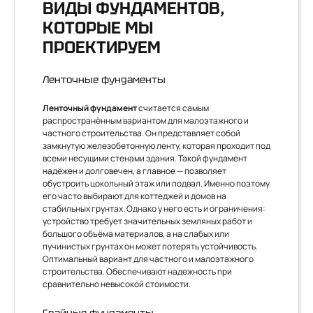
ВИДЫ ФУНДАМЕНТОВ,
КОТОРЫЕ МЫ
ПРОЕКТИРУЕМ
Ленточные фундаменты
Ленточный фундамент
считается самым
распространённым вариантом для малоэтажного и
частного строительства. Он представляет собой
замкнутую железобетонную ленту, которая проходит под
всеми несущими стенами здания. Такой фундамент
надёжен и долговечен, а главное — позволяет
обустроить цокольный этаж или подвал. Именно поэтому
его часто выбирают для коттеджей и домов на
стабильных грунтах. Однако у него есть и ограничения:
устройство требует значительных земляных работ и
большого объёма материалов, а на слабых или
пучинистых грунтах он может потерять устойчивость.
Оптимальный вариант для частного и малоэтажного
строительства. Обеспечивают надежность при
сравнительно невысокой стоимости.